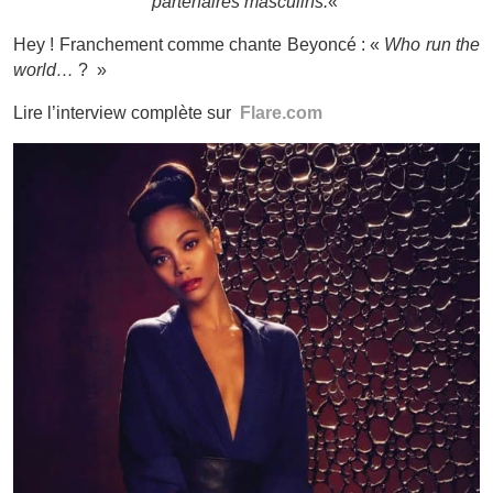
partenaires masculins.
«
Hey ! Franchement comme chante Beyoncé : «
Who run the
world…
? »
Lire l’interview complète sur
Flare.com