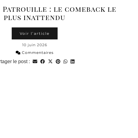
t’ Patrouille : le comeback le
plus inattendu
Voir l’article
10 juin 2026
Commentaires
tager le post :