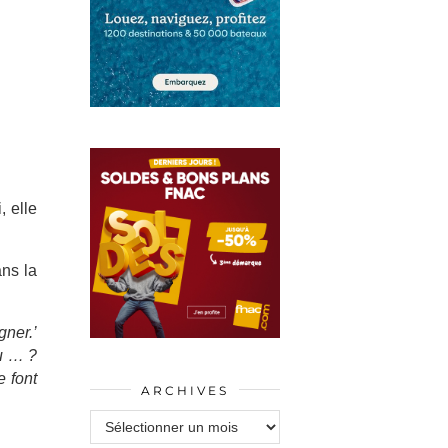
 elle
ans la
gner.’
u … ?
e font
ARCHIVES
Archives