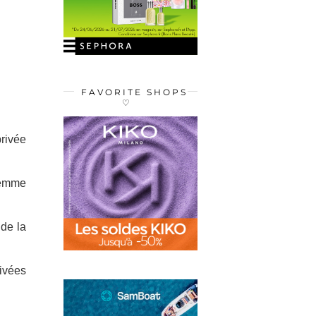
FAVORITE SHOPS
♡
rivée
femme
 de la
rivées