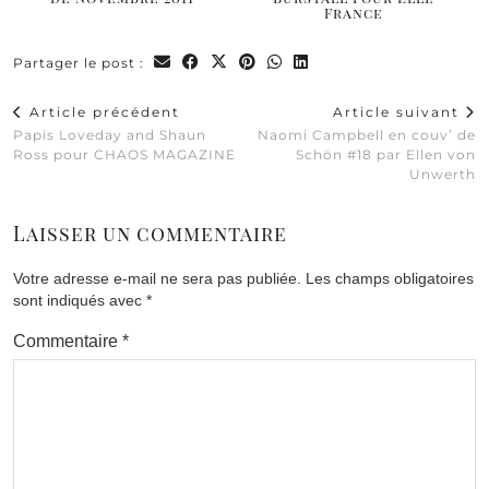
France
Partager le post :
Article précédent
Article suivant
Papis Loveday and Shaun
Naomi Campbell en couv’ de
Ross pour CHAOS MAGAZINE
Schön #18 par Ellen von
Unwerth
Laisser un commentaire
Votre adresse e-mail ne sera pas publiée.
Les champs obligatoires
sont indiqués avec
*
Commentaire
*