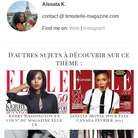
Aïssata K.
contact @ timodelle-magazine.com
Find me on:
Web
|
Instagram
D'autres sujets à découvrir sur ce
thème :
Kerry Washington en
Janelle Monae pour Elle
couv’ du magazine ELLE
Canada Février 2013
US