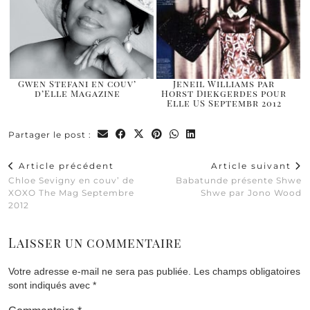
Gwen Stefani en couv’
Jeneil Williams par
d’Elle Magazine
Horst Diekgerdes pour
Elle US Septembr 2012
Partager le post :
Article précédent
Article suivant
Chloe Sevigny en couv’ de
Babatunde présente Shwe
XOXO The Mag Septembre
Shwe par Jono Wood
2012
Laisser un commentaire
Votre adresse e-mail ne sera pas publiée.
Les champs obligatoires
sont indiqués avec
*