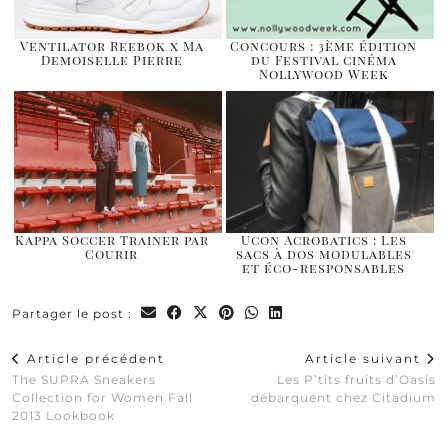
Ventilator Reebok x Ma
Concours : 3ème édition
Demoiselle Pierre
du Festival cinéma
Nollywood Week
Kappa Soccer Trainer par
Ucon Acrobatics : Les
Courir
sacs à dos modulables
et éco-responsables
Partager le post :
Article précédent
Article suivant
The SUPRA Sneakers
Les P’tits fruits d’Oasis
Collection for Women Fall
débarquent chez Citadium
2013 Lookbook