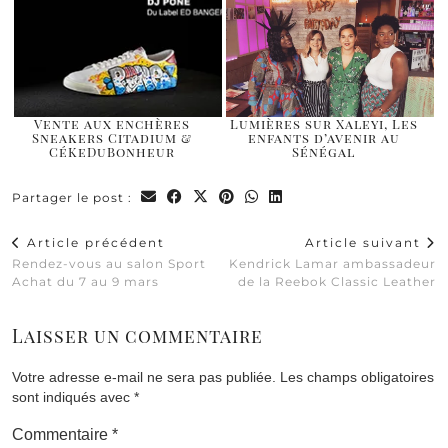
Vente aux enchères
Lumières sur Xaleyi, Les
Sneakers Citadium &
enfants d’avenir au
CéKeDuBonheur
Sénégal
Partager le post :
Article précédent
Article suivant
Rendez-vous au salon Sport
Kendrick Lamar ambassadeur
Achat du 7 au 9 mars
de la Reebok Classic Leather
Laisser un commentaire
Votre adresse e-mail ne sera pas publiée.
Les champs obligatoires
sont indiqués avec
*
Commentaire
*