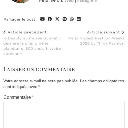
Find me on:
Web
|
Instagram
Partager le post :
Article précédent
Article suivant
K-Beauty au musée Guimet :
Paris Modest Fashion Weeks
derrière le phénomène
2026 by Think Fashion
planétaire, 300 ans d’histoire
coréenne
Laisser un commentaire
Votre adresse e-mail ne sera pas publiée.
Les champs obligatoires
sont indiqués avec
*
Commentaire
*