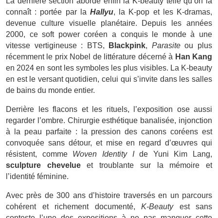
La dernière section aborde enfin la K-beauty telle qu’on la
connaît : portée par la
Hallyu
, la K-pop et les K-dramas,
devenue culture visuelle planétaire. Depuis les années
2000, ce soft power coréen a conquis le monde à une
vitesse vertigineuse : BTS,
Blackpink
,
Parasite
ou plus
récemment le prix Nobel de littérature décerné à
Han Kang
en 2024 en sont les symboles les plus visibles. La K-beauty
en est le versant quotidien, celui qui s’invite dans les salles
de bains du monde entier.
Derrière les flacons et les rituels, l’exposition ose aussi
regarder l’ombre. Chirurgie esthétique banalisée, injonction
à la peau parfaite : la pression des canons coréens est
convoquée sans détour, et mise en regard d’œuvres qui
résistent, comme
Woven Identity I
de Yuni Kim Lang,
sculpture chevelue
et troublante sur la mémoire et
l’identité féminine.
Avec près de 300 ans d’histoire traversés en un parcours
cohérent et richement documenté,
K-Beauty
est sans
conteste l’une des expositions à ne pas manquer cette