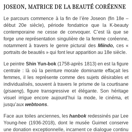
JOSEON, MATRICE DE LA BEAUTÉ CORÉENNE
Le parcours commence à la fin de l’ère Joseon (fin 18e –
début 20e siècle), période fondatrice que la K-beauty
contemporaine ne cesse de convoquer. C’est là que se
forge une représentation singulière de la femme coréenne,
notamment à travers le genre pictural des
Miindo,
ces «
portraits de beautés » qui font leur apparition au 18e siècle.
Le peintre
Shin Yun-bok
(1758-après 1813) en est la figure
centrale : là où la peinture morale dominante effaçait les
femmes, il les représente comme des sujets désirables et
individualisés, souvent à travers le prisme de la courtisane
(
gisaeng
), figure transgressive et élégante. Son héritage
visuel irrigue encore aujourd’hui la mode, le cinéma, et
jusqu’aux
webtoons
.
Face aux toiles anciennes, les
hanbok
redessinés par Lee
Young-hee (1936-2018), dont le musée Guimet conserve
une donation exceptionnelle, incarnent ce dialogue continu