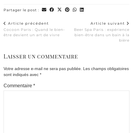
Partager le post :
Article précédent
Article suivant
Cocoon Paris : Quand le bien-
Beer Spa Paris : expérience
être devient un art de vivre
bien-être dans un bain à la
bière
Laisser un commentaire
Votre adresse e-mail ne sera pas publiée.
Les champs obligatoires
sont indiqués avec
*
Commentaire
*