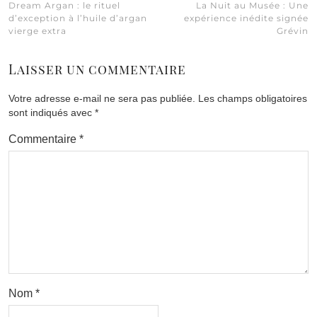
Dream Argan : le rituel
La Nuit au Musée : Une
d’exception à l’huile d’argan
expérience inédite signée
vierge extra
Grévin
Laisser un commentaire
Votre adresse e-mail ne sera pas publiée.
Les champs obligatoires
sont indiqués avec
*
Commentaire
*
Nom
*