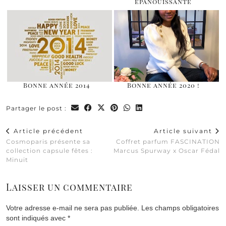
épanouissante
Bonne année 2014
Bonne année 2020 !
Partager le post :
Article précédent
Article suivant
Cosmoparis présente sa
Coffret parfum FASCINATION
collection capsule fêtes :
Marcus Spurway x Oscar Fédal
Minuit
Laisser un commentaire
Votre adresse e-mail ne sera pas publiée.
Les champs obligatoires
sont indiqués avec
*