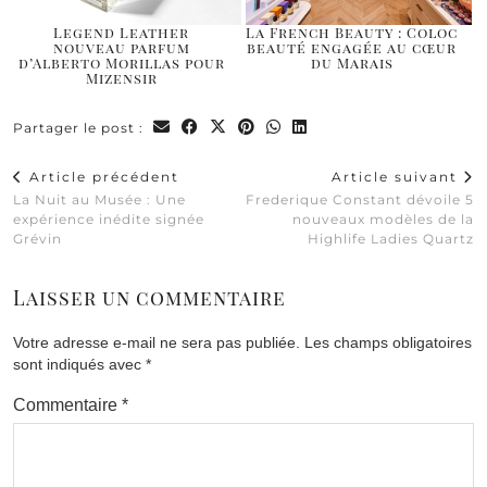
Legend Leather
La French Beauty : Coloc
nouveau parfum
beauté engagée au cœur
d’Alberto Morillas pour
du Marais
Mizensir
Partager le post :
Article précédent
Article suivant
La Nuit au Musée : Une
Frederique Constant dévoile 5
expérience inédite signée
nouveaux modèles de la
Grévin
Highlife Ladies Quartz
Laisser un commentaire
Votre adresse e-mail ne sera pas publiée.
Les champs obligatoires
sont indiqués avec
*
Commentaire
*