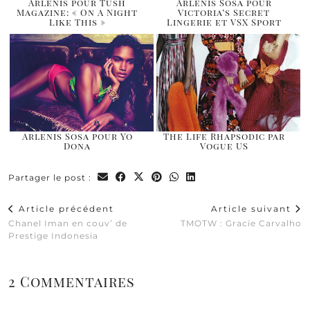
Arlenis pour Tush
Arlenis Sosa pour
Magazine: « On A Night
Victoria’s Secret
Like This »
Lingerie et VSX Sport
Arlenis Sosa pour Yo
The Life Rhapsodic par
Dona
Vogue US
Partager le post :
Article précédent
Article suivant
Chanel Iman en couv’ de
TMOTW : Gracie Carvalho
Prestige Indonesia
2 Commentaires