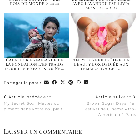
rois du monde » 2020
avec Lavandou par Livia
Monte Carlo
Gala de bienfaisance de
All you need is Rose, la
la Fondation L’Entraide
beauty box dédiée aux
pour les enfants du Né…
femmes touché…
Partager le post :
Article précédent
Article suivant
My Secret Box : Mettez du
Brown Sugar Days : 1er
piment dans votre couple !
Festival de Cinéma Afro-
Américain à Paris
Laisser un commentaire