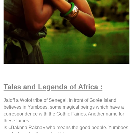
Tales and Legends of Africa :
Jaloff a Wolof tribe of Senegal, in front of Gorée Island,
believes in Yumboes, some magical beings which have a
correspondence with the Gothic Fairies. Another name for
these fairies
is «Bakhna Rakna» who means the good people. Yumboes