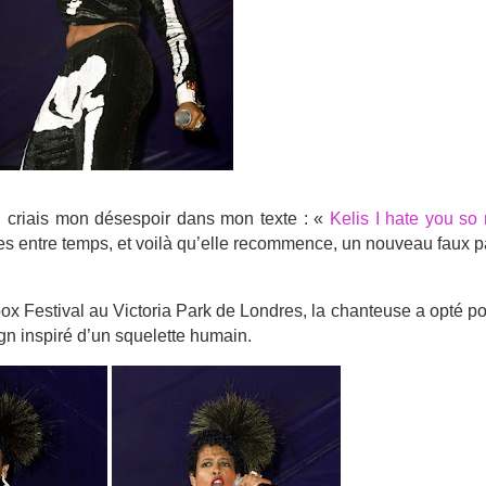
ui criais mon désespoir dans mon texte : «
Kelis I hate you so
ées entre temps, et voilà qu’elle recommence, un nouveau faux 
x Festival au Victoria Park de Londres, la chanteuse a opté p
n inspiré d’un squelette humain.