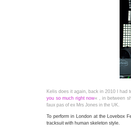
Kelis does it again, back in 2010 I had
you so much right now
« , in between s
faux pas of ex Mrs Jones in the UK.
To perform in London at the Lovebox Fe
tracksuit with human skeleton style.