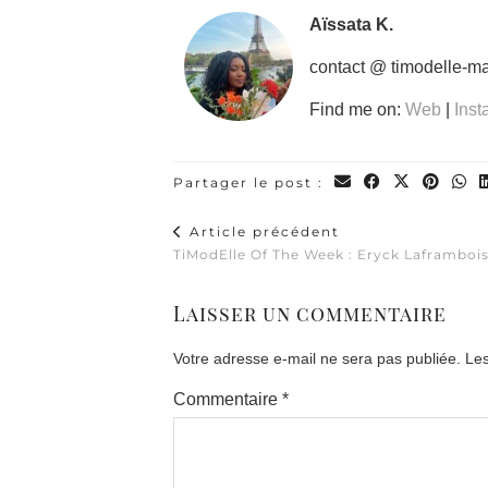
Aïssata K.
contact @ timodelle-m
Find me on:
Web
|
Ins
Partager le post :
Article précédent
TiModElle Of The Week : Eryck Laframboi
Laisser un commentaire
Votre adresse e-mail ne sera pas publiée.
Les
Commentaire
*