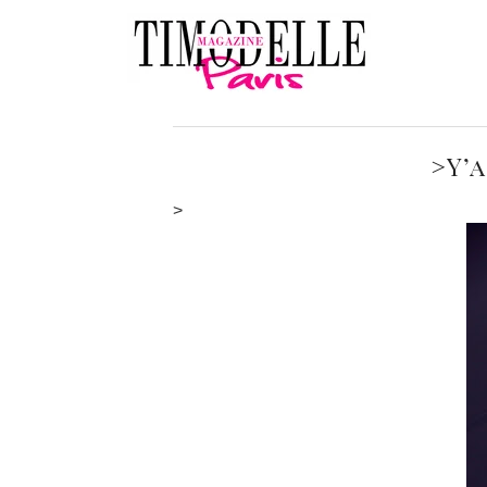
>Y’
>