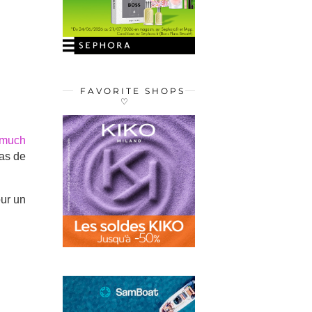
FAVORITE SHOPS
♡
 much
pas de
our un