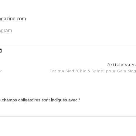
agazine.com
tagram
Article sui
se
Fatima Siad "Chic & Soldé" pour Gala Ma
 champs obligatoires sont indiqués avec
*