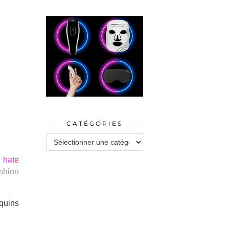
CATÉGORIES
Catégories
I hate
ashion
quins