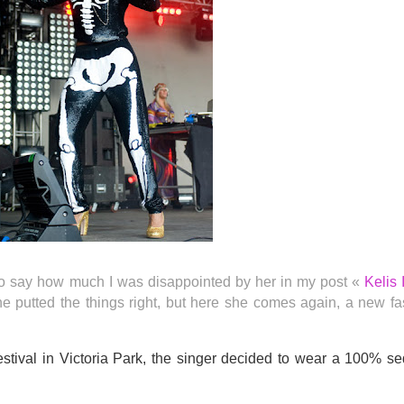
 to say how much I was disappointed by her in my post «
Kelis 
he putted the things right, but here she comes again, a new f
stival in Victoria Park, the singer decided to wear a 100% se