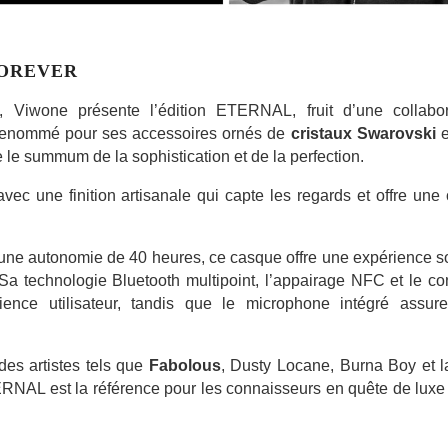
FOREVER
wone présente l’édition ETERNAL, fruit d’une collabor
 renommé pour ses accessoires ornés de
cristaux Swarovski
e
e le summum de la sophistication et de la perfection.
c une finition artisanale qui capte les regards et offre une 
une autonomie de 40 heures, ce casque offre une expérience s
Sa technologie Bluetooth multipoint, l’appairage NFC et le co
rience utilisateur, tandis que le microphone intégré assur
des artistes tels que
Fabolous
, Dusty Locane, Burna Boy et l
ERNAL est la référence pour les connaisseurs en quête de luxe