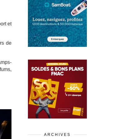
ort et
rs de
amps-
rfums,
ARCHIVES