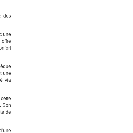
c des
c une
 offre
nfort
thèque
t une
né via
cette
s. Son
rte de
d’une