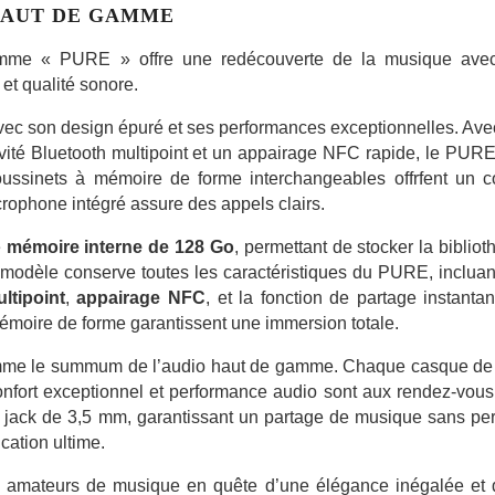
 HAUT DE GAMME
amme « PURE » offre une redécouverte de la musique ave
 et qualité sonore.
vec son design épuré et ses performances exceptionnelles. Ave
vité Bluetooth multipoint et un appairage NFC rapide, le PURE
ussinets à mémoire de forme interchangeables offrfent un co
rophone intégré assure des appels clairs.
e
mémoire interne de 128 Go
, permettant de stocker la biblio
 modèle conserve toutes les caractéristiques du PURE, incluan
ltipoint
,
appairage NFC
, et la fonction de partage instanta
émoire de forme garantissent une immersion totale.
me le summum de l’audio haut de gamme. Chaque casque de 
confort exceptionnel et performance audio sont aux rendez-vou
e jack de 3,5 mm, garantissant un partage de musique sans pe
cation ultime.
les amateurs de musique en quête d’une élégance inégalée et 