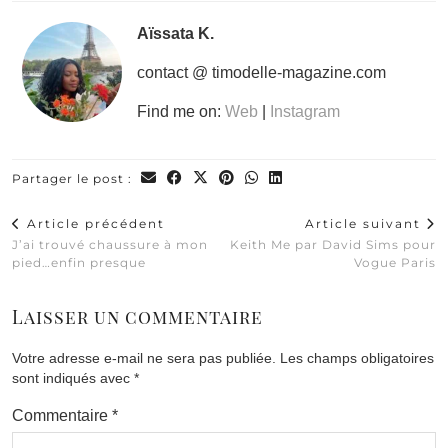
Aïssata K.
contact @ timodelle-magazine.com
Find me on:
Web
|
Instagram
Partager le post :
Article précédent
Article suivant
J’ai trouvé chaussure à mon
Keith Me par David Sims pour
pied…enfin presque
Vogue Paris
Laisser un commentaire
Votre adresse e-mail ne sera pas publiée.
Les champs obligatoires
sont indiqués avec
*
Commentaire
*