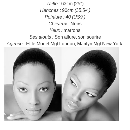
Taille
:
63cm (25″)
Hanches :
90
cm
(
35.5
«
)
Pointure
: 40 (US9 )
Cheveux :
Noirs
Yeux :
marrons
Ses atouts :
Son allure, son sourire
Agence :
Elite Model Mgt London, Marilyn Mgt New York,