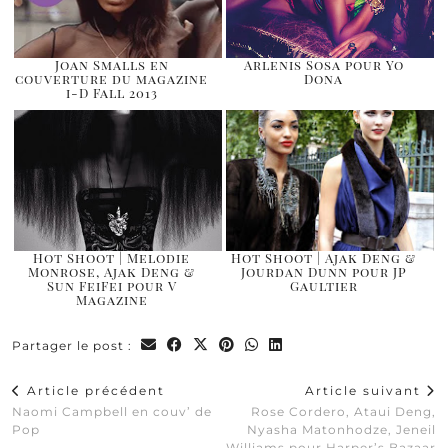
Joan Smalls en
Arlenis Sosa pour Yo
couverture du magazine
Dona
i-D Fall 2013
Hot Shoot | Melodie
Hot Shoot | Ajak Deng &
Monrose, Ajak Deng &
Jourdan Dunn pour JP
Sun FeiFei pour V
Gaultier
Magazine
Partager le post :
Article précédent
Article suivant
Naomi Campbell en couv’ de
Rose Cordero, Ataui Deng,
Pop
Nyasha Matonhodze, Jeneil
Williams pour Harper’s Bazaar