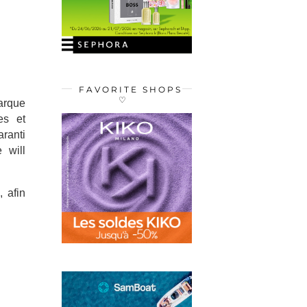
FAVORITE SHOPS
♡
arque
es et
ranti
 will
 afin