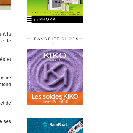
 à la
FAVORITE SHOPS
e, le
♡
sés et
strie
ofond
 et de
de ses