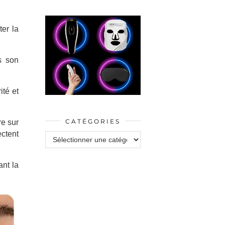
ter la
s son
ité et
CATÉGORIES
re sur
ctent
Catégories
ant la