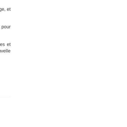
e, et
 pour
les et
velle