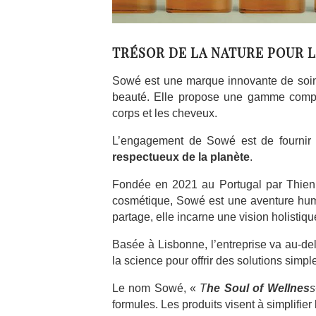
TRÉSOR DE LA NATURE POUR L
Sowé est une marque innovante de soins
beauté. Elle propose une gamme complèt
corps et les cheveux.
L’engagement de Sowé est de fourni
r
espectueux de la planète
.
Fondée en 2021 au Portugal par Thien e
cosmétique, Sowé est une aventure huma
partage, elle incarne une vision holistiqu
Basée à Lisbonne, l’entreprise va au-delà
la science pour offrir des solutions simple
Le nom Sowé, «
T
he Soul of Wellnes
s
formules. Les produits visent à simplifier 