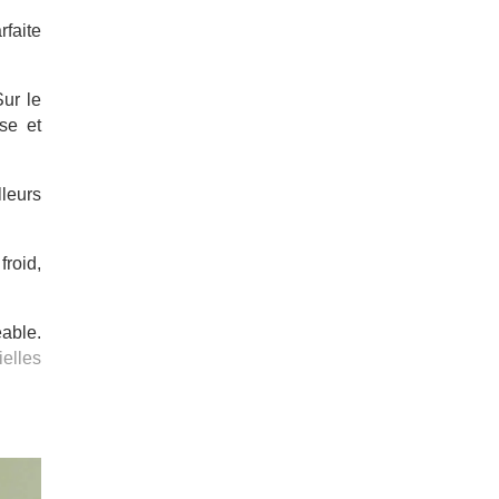
rfaite
Sur le
se et
lleurs
froid,
éable.
ielles