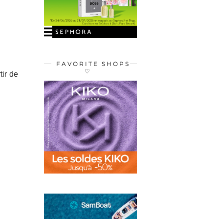
FAVORITE SHOPS
♡
tir de