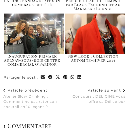
La robe bandage fait son
Before « L’Air du Temps »
comeback cet été
par Black Fahrenheit au
Makassar Lounge
Inauguration Primark
New Look : Collection
Aulnay-sous-Bois centre
Automne-Hiver 2014
commercial O’Parinor
Partager le post :
Article précédent
Article suivant
Atelier Slow Drinking :
Concours : DÉLICINE vous
Comment ne pas rater son
offre sa Délice box
cocktail en 10 leçons ?
1 Commentaire