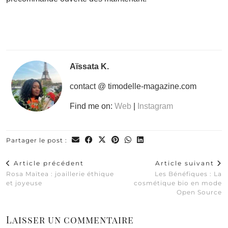
Aïssata K.
contact @ timodelle-magazine.com
Find me on:
Web
|
Instagram
Partager le post :
Article précédent
Article suivant
Rosa Maïtea : joaillerie éthique
Les Bénéfiques : La
et joyeuse
cosmétique bio en mode
Open Source
Laisser un commentaire