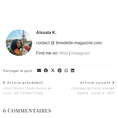
Aïssata K.
contact @ timodelle-magazine.com
Find me on:
Web
|
Instagram
Partager le post :
Article précédent
Article suivant
>Hot Shoot | Rob Evans en
>Shopping Party Mango
couv’ de Carbon Copy
Opéra : jusqu’à -40%
6 Commentaires