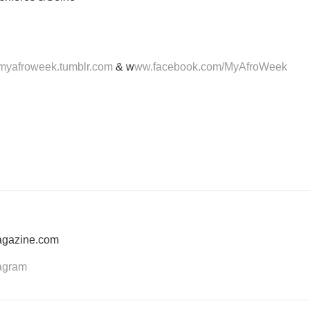
yafroweek.tumblr.com
& w
ww.facebook.com/MyAfroWeek
agazine.com
tagram