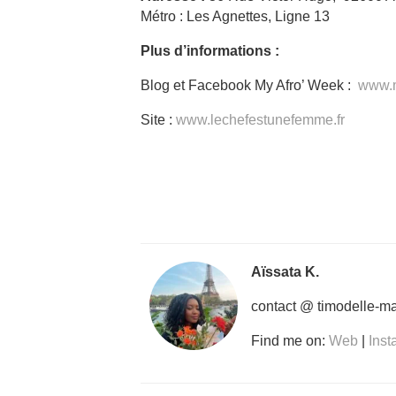
Métro : Les Agnettes, Ligne 13
Plus d’informations :
Blog et Facebook My Afro’ Week :
www.m
Site :
www.lechefestunefemme.fr
Aïssata K.
contact @ timodelle-m
Find me on:
Web
|
Ins