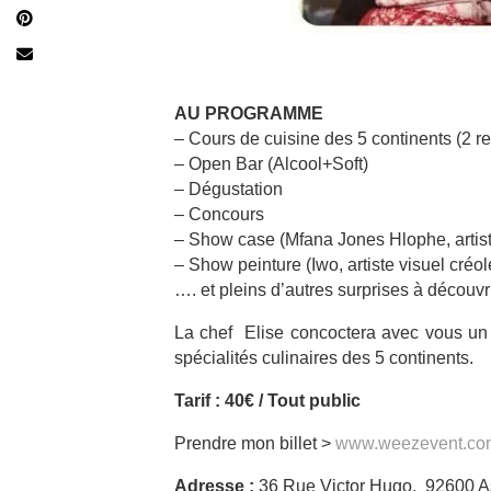
AU PROGRAMME
– Cours de cuisine des 5 continents (2 re
– Open Bar (Alcool+Soft)
– Dégustation
– Concours
– Show case (Mfana Jones Hlophe, artiste
– Show peinture (Iwo, artiste visuel créol
…. et pleins d’autres surprises à découvri
La chef Elise concoctera avec vous un 
spécialités culinaires des 5 continents.
Tarif : 40€ / Tout public
Prendre mon billet >
www.weezevent.com
Adresse :
36 Rue Victor Hugo, 92600 A