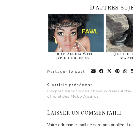
D'autres suj
From Africa With
Quoi de 
Love Dublin 2014
Marte
Partager le post :
Article précédent
L’expert français des cheveux frisés Activi
officiel des Mobo Awards
Laisser un commentaire
Votre adresse e-mail ne sera pas publiée.
Les