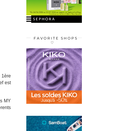
FAVORITE SHOPS
♡
 1ère
f est
es MY
rents