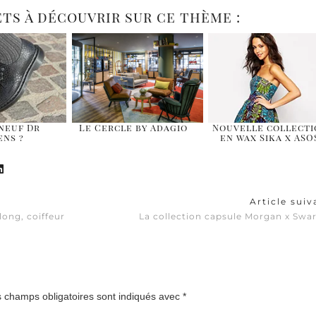
ets à découvrir sur ce thème :
neuf Dr
Le Cercle by Adagio
Nouvelle collecti
ns ?
en wax Sika x ASO
Article sui
long, coiffeur
La collection capsule Morgan x Swa
 champs obligatoires sont indiqués avec
*