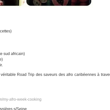
cettes)
 sud africain)
e)
r.
véritable Road Trip des saveurs des afro caribéennes à traver
/my-afro-week-cooking
snières s/Seine