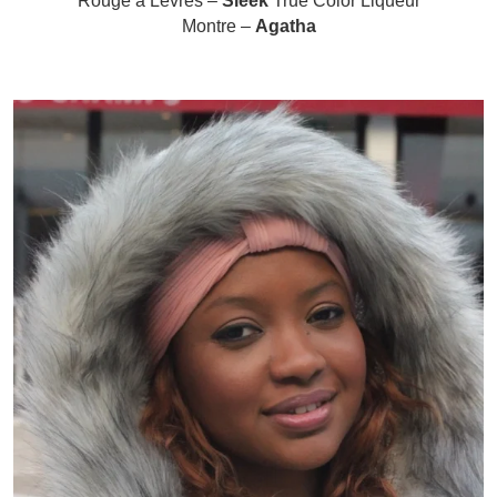
Rouge à Lèvres –
Sleek
True Color Liqueur
Montre –
Agatha