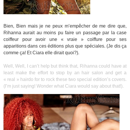
Bien, Bien mais je ne peux m’empêcher de me dire que,
Rihanna aurait au moins pu faire un passage par la case
coiffeur pour avoir une « vraie » coiffure pour ses
apparitions dans ces éditions plus que spéciales. (Je dis ça
comme ça! Et Ciara elle dirait quoi?).
Well, Well, I can’t help but think that, Rihanna could have at
least make the effort to stop by an hair salon and get a
« real » hairdo for to rock these two special edition’s covers.
(I’m just saying! Wonder what Ciara would say about that!).