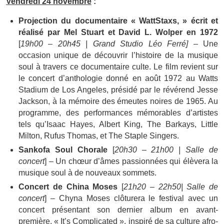
Vendredi 24 novembre
:
Projection du documentaire « WattStaxs, » écrit et
réalisé par Mel Stuart et David L. Wolper en 1972
[
19h00 – 20h45 | Grand Studio Léo Ferré]
– Une
occasion unique de découvrir l’histoire de la musique
soul à travers ce documentaire culte. Le film revient sur
le concert d’anthologie donné en août 1972 au Watts
Stadium de Los Angeles, présidé par le révérend Jesse
Jackson, à la mémoire des émeutes noires de 1965. Au
programme, des performances mémorables d’artistes
tels qu’Isaac Hayes, Albert King, The Barkays, Little
Milton, Rufus Thomas, et The Staple Singers.
Sankofa Soul Chorale
[
20h30 – 21h00 | Salle de
concert
] – Un chœur d’âmes passionnées qui élèvera la
musique soul à de nouveaux sommets.
Concert de China Moses
[
21h20 – 22h50| Salle de
concert
] – Chyna Moses clôturera le festival avec un
concert présentant son dernier album en avant-
première, « It’s Complicated », inspiré de sa culture afro-