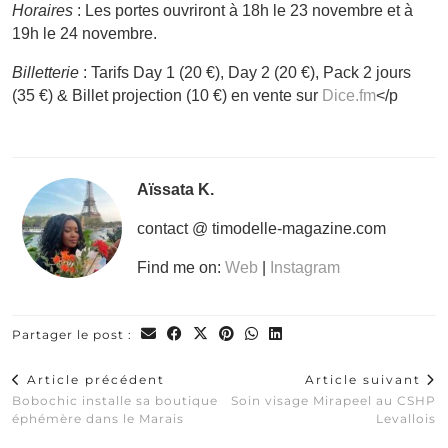
Horaires
: Les portes ouvriront à 18h le 23 novembre et à
19h le 24 novembre.
Billetterie
: Tarifs Day 1 (20 €), Day 2 (20 €), Pack 2 jours
(35 €) & Billet projection (10 €) en vente sur
Dice.fm
</p
Aïssata K.
contact @ timodelle-magazine.com
Find me on:
Web
|
Instagram
Partager le post :
Article précédent
Article suivant
Bobochic installe sa boutique
Soin visage Mirapeel au CSHP
éphémère dans le Marais
Levallois