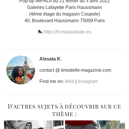
Pop-up IMPALA du 21 février au 3 avril 2022
Galeries Lafayette Paris Haussmann
(4éme étage du magasin Coupole)
40, Boulevard Haussmann 75009 Paris
🛼
https://fr.impalaskate.eu
Aïssata K.
contact @ timodelle-magazine.com
Find me on:
Web
|
Instagram
D'autres sujets à découvrir sur ce
thème :