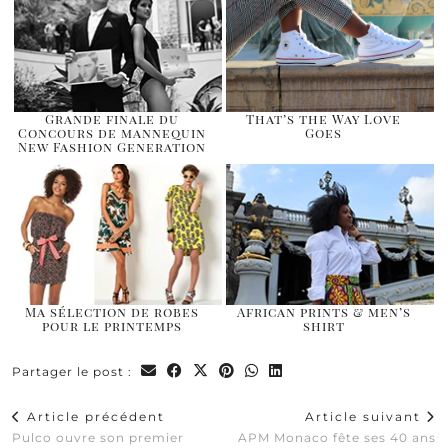
Grande finale du
That’s the Way Love
Concours de mannequin
Goes
New Fashion Generation
Ma sélection de robes
African prints & men’s
pour le printemps
shirt
Partager le post :
Article précédent
Article suivant
Pulco ouvre son premier
APM Monaco fête ses 40 ans