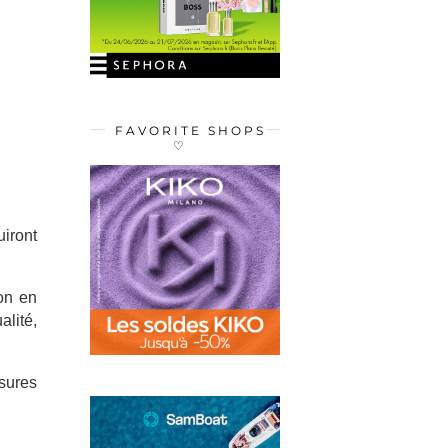
FAVORITE SHOPS
♡
iront
on en
alité,
ssures