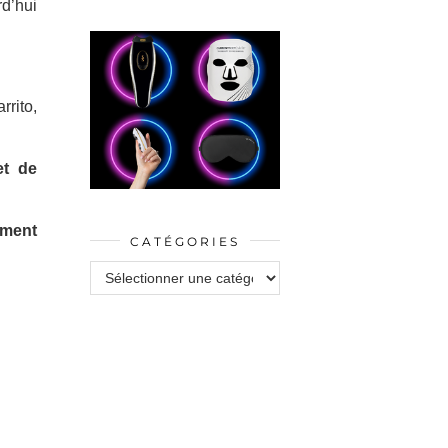
d’hui
rrito,
et de
ement
CATÉGORIES
Catégories