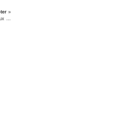
ter
»
eux …