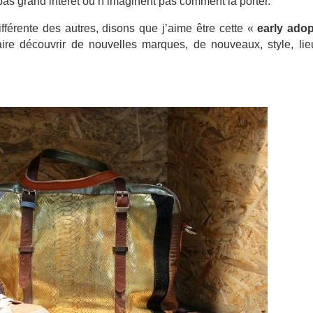
as grand intérêt où n’imaginent pas comment la porter.
férente des autres, disons que j’aime être cette «
early adop
faire découvrir de nouvelles marques, de nouveaux, style, li