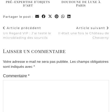
pré-expertise d’objets
doudoune de Luxe à
d’art
Paris
Partager le post :
Article précédent
Article suivant
Un Regard VIP : J’ai testé le
Il était une fois le Château de
microblading des sourcils
Cheverny
Laisser un commentaire
Votre adresse e-mail ne sera pas publiée.
Les champs obligatoires
sont indiqués avec
*
Commentaire
*