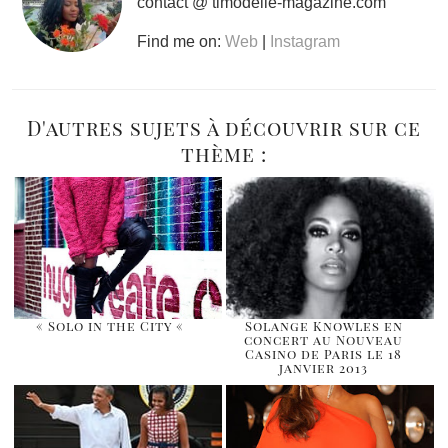
contact @ timodelle-magazine.com
Find me on:
Web
|
Instagram
D'autres sujets à découvrir sur ce
thème :
« Solo in the City «
Solange Knowles en
concert au Nouveau
Casino de Paris le 18
janvier 2013