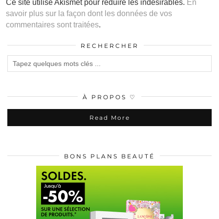
Ce site utilise Akismet pour réduire les indésirables.
En
savoir plus sur la façon dont les données de vos
commentaires sont traitées
.
RECHERCHER
À PROPOS ♡
Read More
BONS PLANS BEAUTÉ