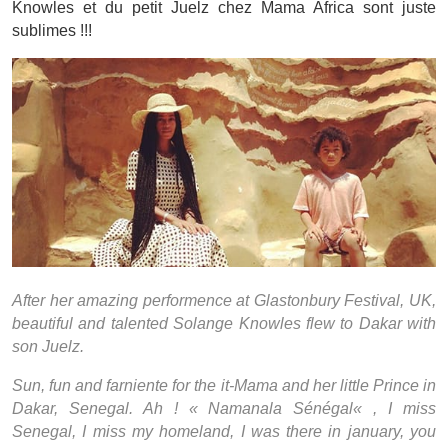
Knowles et du petit Juelz chez Mama Africa sont juste
sublimes !!!
After her amazing performence at Glastonbury Festival, UK,
beautiful and talented Solange Knowles flew to Dakar with
son Juelz.
Sun, fun and farniente for the it-Mama and her little Prince in
Dakar, Senegal. Ah ! «
Namanala Sénégal
« , I miss
Senegal, I miss my homeland, I was there in january, you