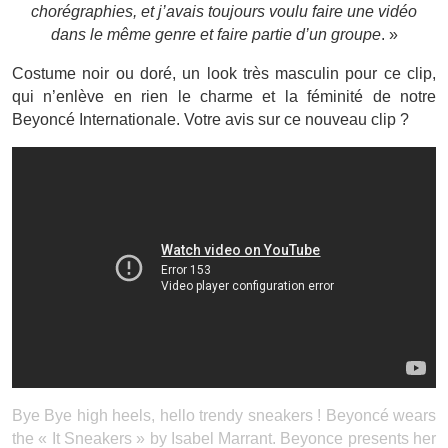
chorégraphies, et j’avais toujours voulu faire une vidéo
dans le même genre et faire partie d’un groupe
. »
Costume noir ou doré, un look très masculin pour ce clip,
qui n’enlève en rien le charme et la féminité de notre
Beyoncé Internationale. Votre avis sur ce nouveau clip ?
Bye Bye high heels, hello trendy sneakers ! Beyoncé wears
the « It Sneakers » by Isabel Marrant. Beyonce presents her