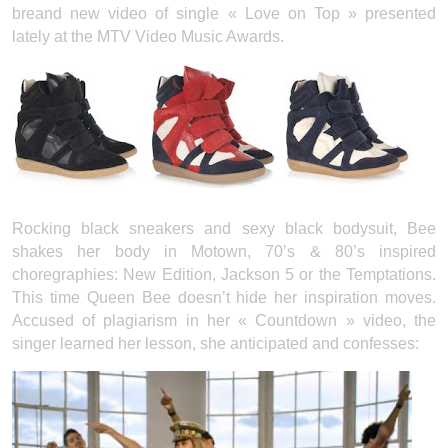
breand new video of single « Love on Top » presented
lately at the MTV Video Music Awards.
Rocking black sneakers and sexy black bodysuit, Bee
shakes her body in Motown, 70’s & 80’s inspired
choregraphies: New Edition, Jackson 5 or the Temptations.
This time Queen Bee doesn’t hide her inspiration moves.
Accused of plagiarism in her « Countdown » video, the
singer learned her lesson, she anticipated and confesses: