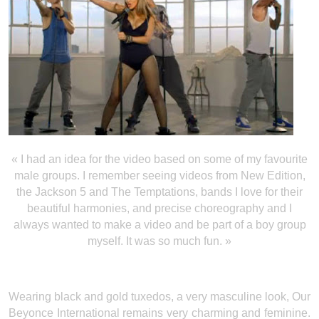
« I had an idea for the video based on some of my favourite
male groups. I remember seeing videos from New Edition,
the Jackson 5 and The Temptations, bands I love for their
beautiful harmonies, and precise choreography and I
always wanted to make a video and be part of a boy group
myself. It was so much fun. »
Wearing black and gold tuxedos, a very masculine look, Our
Beyonce International remains very charming and feminine.