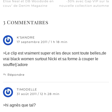
Elise Neal et DB Woodside en
-30% avec Gap VIP sur la
couv’ de Denim Magazine
nouvelle collection automne
3 Commentaires
K'SANDRE
17 septembre 2011 / 1 h 18 min
>Le clip est vraiment super et les deux sont toute belles,de
vrai black women surtout Nicki et sa forme à couper le
souffle!j'adore
Répondre
TIMODELLE
31 août 2011 / 12 h 28 min
>hi agnès que tal?