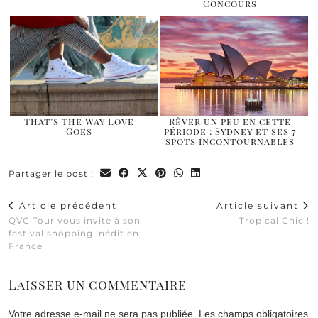
Concours
That’s the Way Love
Rêver un peu en cette
Goes
période : Sydney et ses 7
spots incontournables
Partager le post :
Article précédent
Article suivant
QVC Tour vous invite à son
Tropical Chic !
festival shopping inédit en
France
Laisser un commentaire
Votre adresse e-mail ne sera pas publiée.
Les champs obligatoires