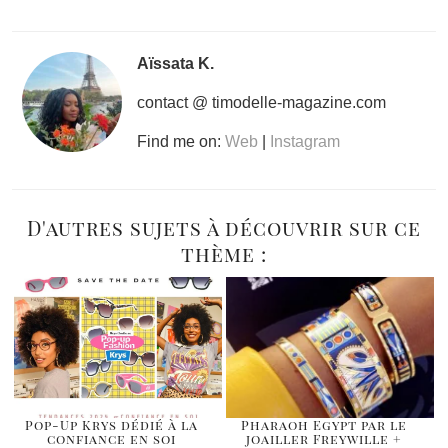
Aïssata K.
contact @ timodelle-magazine.com
Find me on:
Web
|
Instagram
D'autres sujets à découvrir sur ce
thème :
Pop-Up Krys dédié à la
Pharaoh Egypt par le
confiance en soi
joailler Freywille +