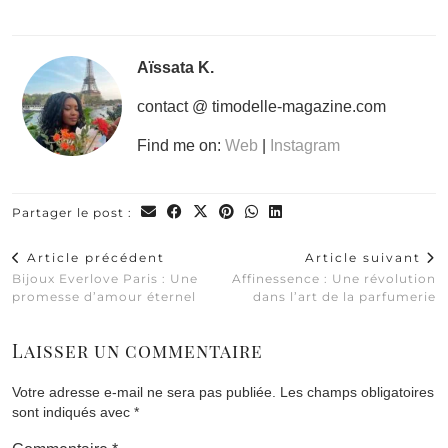
Aïssata K.
contact @ timodelle-magazine.com
Find me on:
Web
|
Instagram
Partager le post :
Article précédent
Article suivant
Bijoux Everlove Paris : Une
Affinessence : Une révolution
promesse d’amour éternel
dans l’art de la parfumerie
Laisser un commentaire
Votre adresse e-mail ne sera pas publiée.
Les champs obligatoires
sont indiqués avec
*