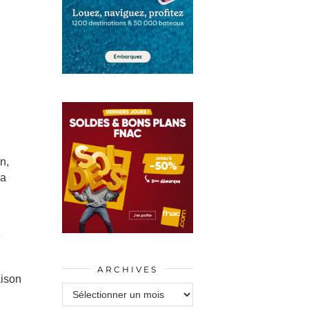
n,
la
e
ARCHIVES
aison
Archives