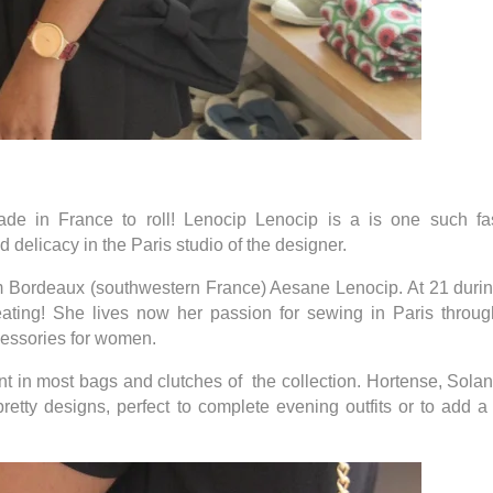
ade in France to roll! Lenocip Lenocip is a is one such fa
delicacy in the Paris studio of the designer.
om Bordeaux (southwestern France) Aesane Lenocip. At 21 durin
eating! She lives now her passion for sewing in Paris throug
cessories for women.
nt in most bags and clutches of the collection. Hortense, Sola
pretty designs, perfect to complete evening outfits or to add 