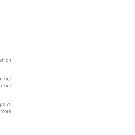
shion
g her
h her
nge or
a more