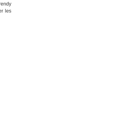
trendy
er les