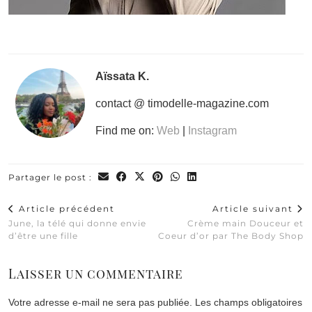
Aïssata K.
contact @ timodelle-magazine.com
Find me on:
Web
|
Instagram
Partager le post :
Article précédent
Article suivant
June, la télé qui donne envie
Crème main Douceur et
d’être une fille
Coeur d’or par The Body Shop
Laisser un commentaire
Votre adresse e-mail ne sera pas publiée.
Les champs obligatoires