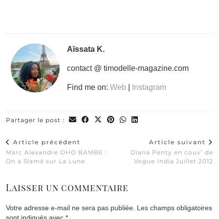
Aïssata K.
contact @ timodelle-magazine.com
Find me on:
Web
|
Instagram
Partager le post :
Article précédent
Article suivant
Marc Alexandre OHO BAMBE :
Diana Penty en couv’ de
On a Slamé sur La Lune
Vogue India Juillet 2012
Laisser un commentaire
Votre adresse e-mail ne sera pas publiée.
Les champs obligatoires
sont indiqués avec
*