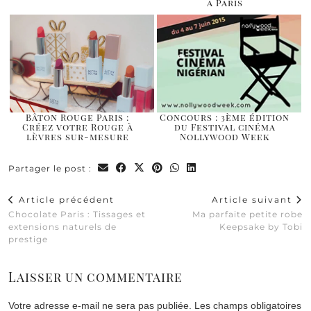
à Paris
Bâton Rouge Paris :
Concours : 3ème édition
Créez votre Rouge à
du Festival cinéma
lèvres sur-mesure
Nollywood Week
Partager le post :
Article précédent
Article suivant
Chocolate Paris : Tissages et
Ma parfaite petite robe
extensions naturels de
Keepsake by Tobi
prestige
Laisser un commentaire
Votre adresse e-mail ne sera pas publiée.
Les champs obligatoires