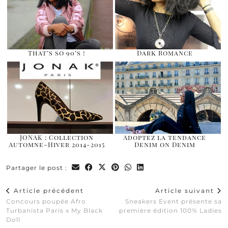
That’s so 90’s !
Dark Romance
JONAK : Collection
Adoptez la tendance
Automne-Hiver 2014-2015
Denim on Denim
Partager le post :
Article précédent
Article suivant
Concours poupée Afro
Sneakers Event présente sa
Turbanista Paris x My Black
première édition 100% Ladies
Doll