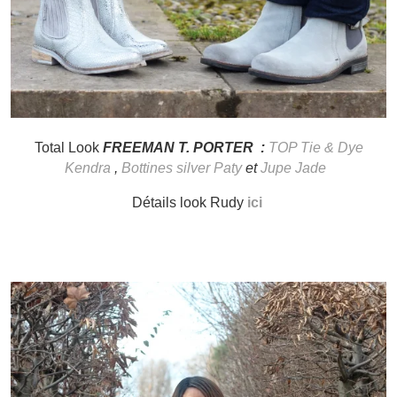
Total Look
FREEMAN T. PORTER :
TOP Tie & Dye
Kendra
,
Bottines silver Paty
et
Jupe Jade
Détails look Rudy
ici