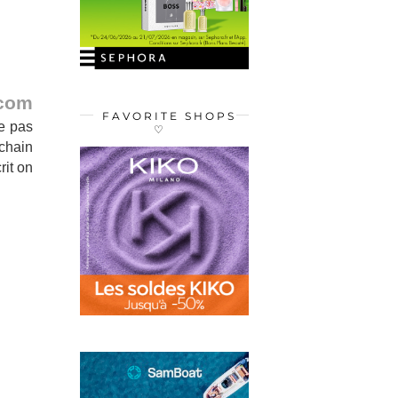
.com
FAVORITE SHOPS
ne pas
♡
chain
rit on