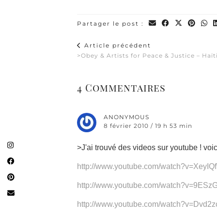
Partager le post :
Article précédent
>Obey & Artists for Peace & Justice – Haït
4 Commentaires
ANONYMOUS
8 février 2010 / 19 h 53 min
>J'ai trouvé des videos sur youtube ! voic
http://www.youtube.com/watch?v=XeyI
http://www.youtube.com/watch?v=9ES
http://www.youtube.com/watch?v=Dvd