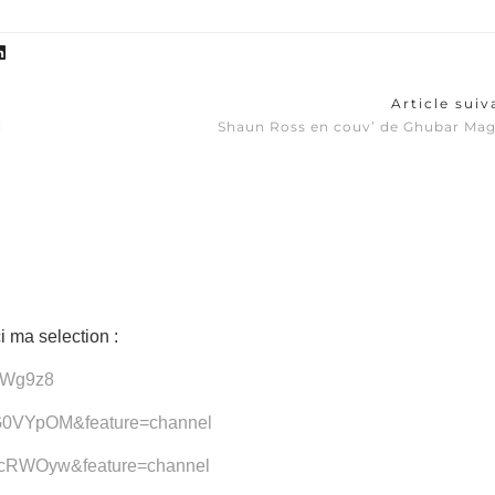
Article sui
i
Shaun Ross en couv’ de Ghubar Mag
i ma selection :
QfWg9z8
zG0VYpOM&feature=channel
2zcRWOyw&feature=channel