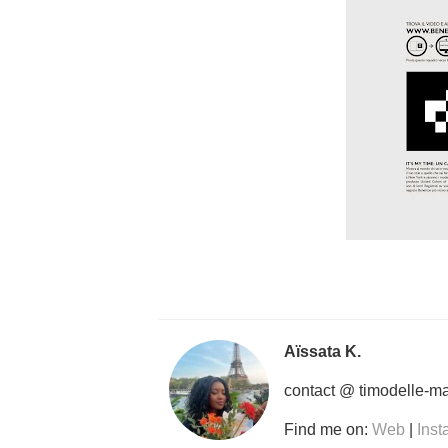
Aïssata K.
contact @ timodelle-m
Find me on:
Web
|
Ins