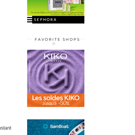
FAVORITE SHOPS
♡
nstant