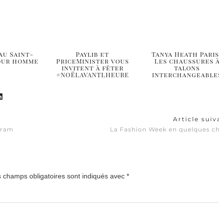
au Saint-
Paylib et
Tanya Heath Paris 
pour homme
PriceMinister vous
Les chaussures 
invitent à fêter
talons
#NOËLAVANTLHEURE
interchangeable
Article sui
gram
La Fashion Week en quelques ch
 champs obligatoires sont indiqués avec
*