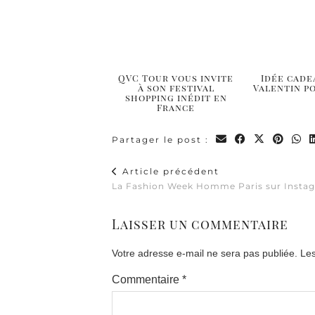
QVC Tour vous invite
Idée cade
à son festival
Valentin 
shopping inédit en
France
Partager le post :
Article précédent
La Fashion Week Homme Paris sur Insta
Laisser un commentaire
Votre adresse e-mail ne sera pas publiée.
Les
Commentaire
*