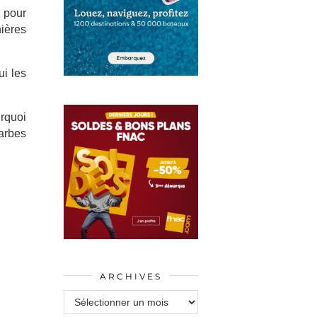
 pour
ières
ui les
rquoi
barbes
ARCHIVES
Archives