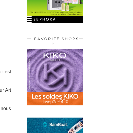
FAVORITE SHOPS
♡
r est
ur Art
l nous