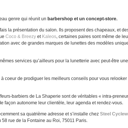
au genre qui réunit un
barbershop et un concept-store.
is la présentation du salon. Ils proposent des chapeaux, et de
que
Coco & Breezy
et
Kaleos
, certaines paires sont même de leu
boration avec de grandes marques de lunettes des modèles uniqu
mêmes services qu’ailleurs pour la lunetterie avec peut-être une
 à coeur de prodiguer les meilleurs conseils pour vous relooker
iffeurs-barbiers de La Shaperie sont de véritables « intra-preneu
e de façon autonome leur clientèle, leur agenda et rendez-vous.
cemment sa quatrième adresse et s’installe chez
Steel Cyclew
58 rue de la Fontaine au Roi, 75011 Paris.