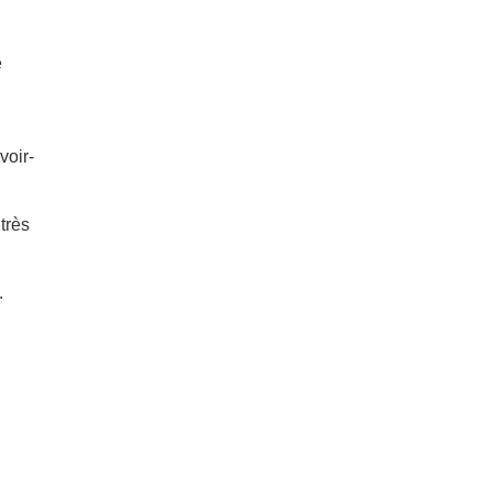
e
voir-
très
.