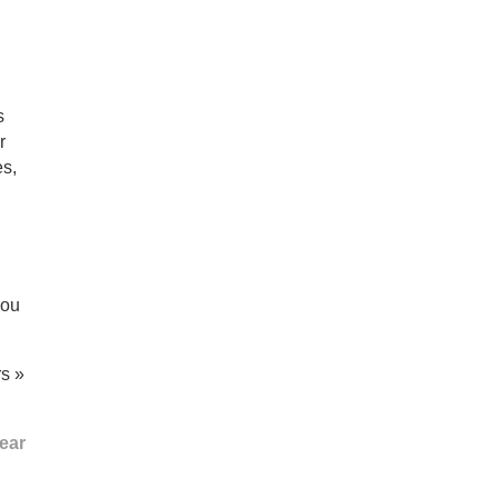
s
r
es,
 ou
rs »
ear