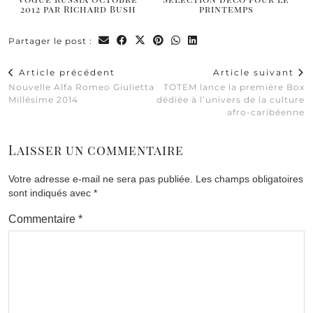
2012 par Richard Bush
printemps
Partager le post :
Article précédent
Article suivant
Nouvelle Alfa Romeo Giulietta
TOTEM lance la première Box
Millésime 2014
dédiée à l’univers de la culture
afro-caribéenne
Laisser un commentaire
Votre adresse e-mail ne sera pas publiée.
Les champs obligatoires
sont indiqués avec
*
Commentaire
*