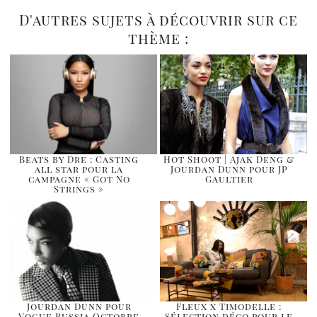
D'autres sujets à découvrir sur ce
thème :
Beats by Dre : Casting
Hot Shoot | Ajak Deng &
all star pour la
Jourdan Dunn pour JP
campagne « Got No
Gaultier
Strings »
Jourdan Dunn pour
Fleux x Timodelle :
Vogue Russia Octobre
Sélection déco pour le